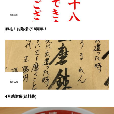
NEWS
御礼！お陰様で18周年！
NEWS
4月感謝袋(給料袋)