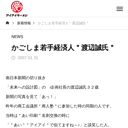
新着情報
かごしま若手経済人＂渡辺誠氏＂
NEWS
かごしま若手経済人＂渡辺誠氏＂
2007.01.31
南日本新聞の切り抜き
「未来への設計図」の i企画社長の渡辺誠氏３２歳
新聞の写真を見て「あっ！」
昨年の商工会議所＂商人塾＂に参加した時の同期の人です。
当時は＂あい印刷＂名刺交換の時に
「＂あい＂＂アイアイ＂で似てますね～♪」と談笑した人。