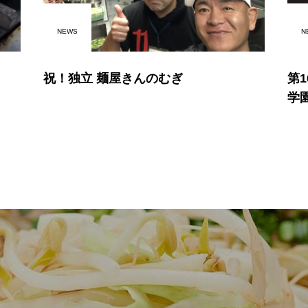
NEWS
N
祝！独立 麺屋きんのむぎ
第
学