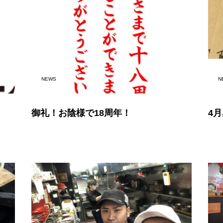
NEWS
N
御礼！お陰様で18周年！
4月