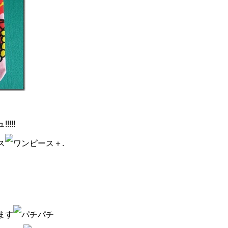
!!!!!
ス
＋.
ます