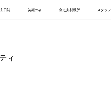
主日誌
笑顔の会
金之麦製麺所
スタッフ
ティ