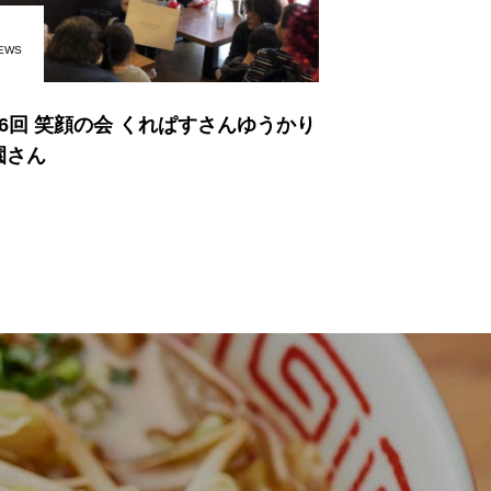
EWS
16回 笑顔の会 くれぱすさんゆうかり
園さん