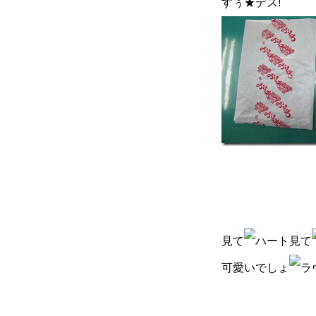
すぅ★デス!
見て
見て
可愛いでしょ