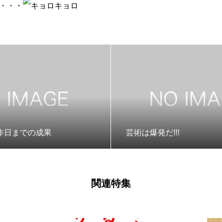
な・・・
昨日までの成果
芸術は爆発だ!!!
関連特集