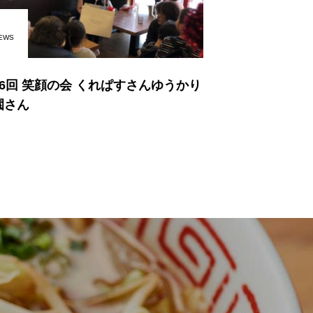
EWS
16回 笑顔の会 くれぱすさんゆうかり
園さん