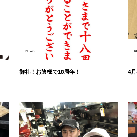
NEWS
N
御礼！お陰様で18周年！
4月