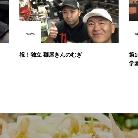
NEWS
N
祝！独立 麺屋きんのむぎ
第
学