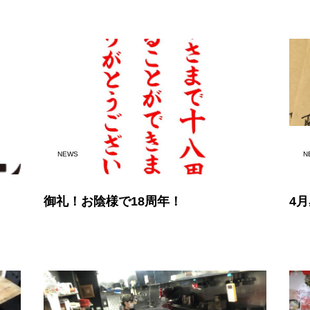
NEWS
N
御礼！お陰様で18周年！
4月