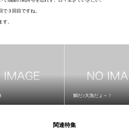
回で３回目ですね。
ます。
き
鯛だ♪大漁だょ～！
関連特集