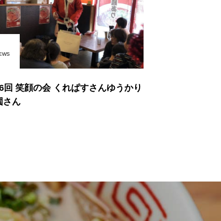
EWS
16回 笑顔の会 くれぱすさんゆうかり
園さん