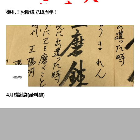
御礼！お陰様で18周年！
NEWS
4月感謝袋(給料袋)