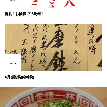
NEWS
御礼！お陰様で18周年！
NEWS
4月感謝袋(給料袋)