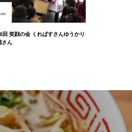
EWS
16回 笑顔の会 くれぱすさんゆうかり
園さん