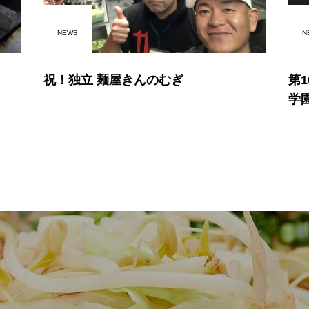
NEWS
N
祝！独立 麺屋きんのむぎ
第
学