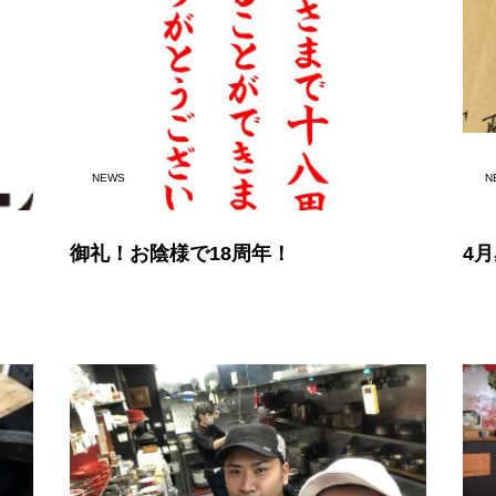
NEWS
N
御礼！お陰様で18周年！
4月