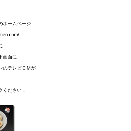
のホームページ
-men.com/
に
下画面に
ンのテレビＣＭが
ください ↓