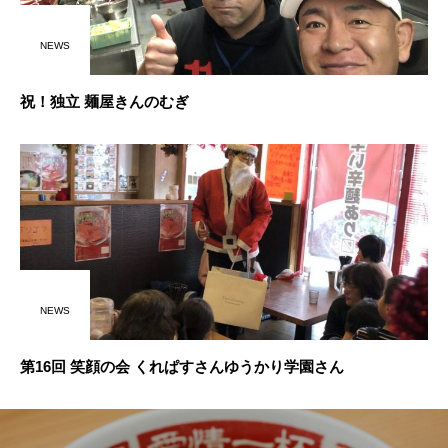
NEWS
祝！独立 麺屋きんのむぎ
NEWS
第16回 笑顔の会 くれぱすさんゆうかり学園さん