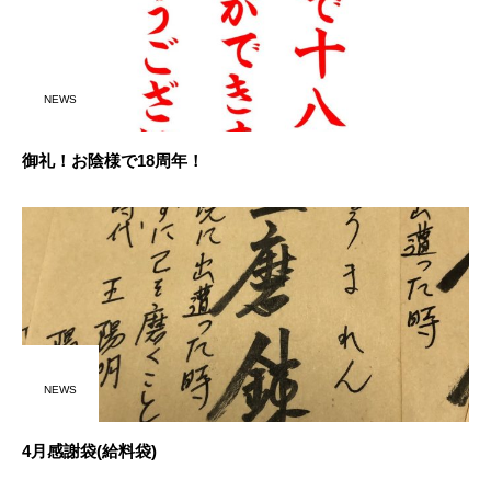
NEWS
御礼！お陰様で18周年！
NEWS
4月感謝袋(給料袋)