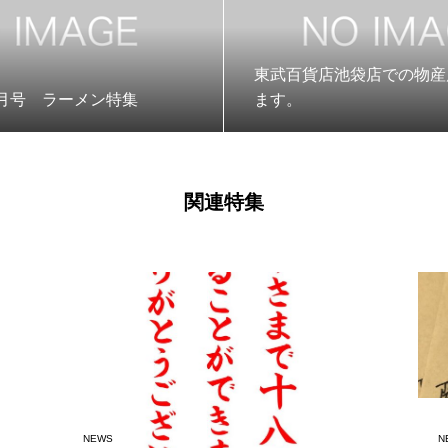
東武百貨店池袋店での物産
２月号 ラーメン特集
ます。
関連特集
NEWS
N