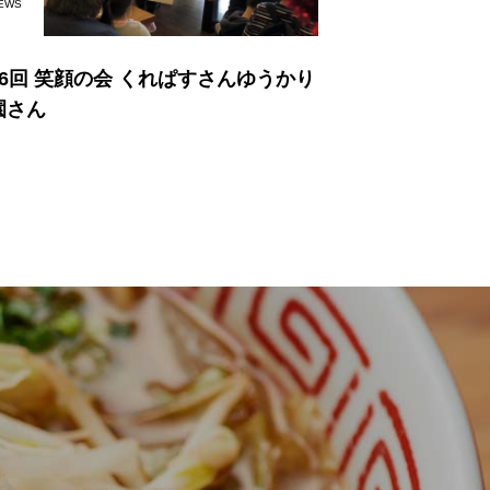
EWS
16回 笑顔の会 くれぱすさんゆうかり
園さん