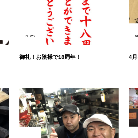
NEWS
N
御礼！お陰様で18周年！
4月