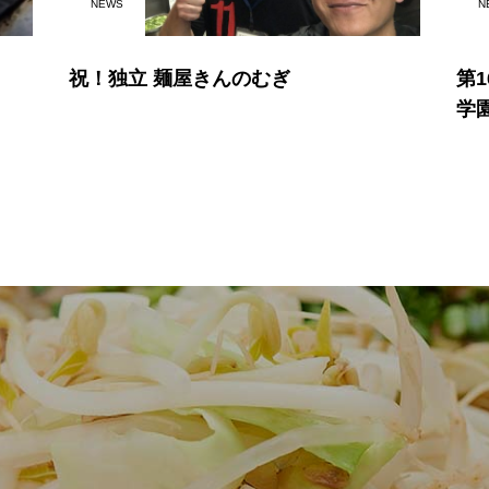
NEWS
N
祝！独立 麺屋きんのむぎ
第
学