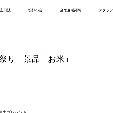
主日誌
笑顔の会
金之麦製麺所
スタッフ
」
祭り 景品「お米」
お米プレゼント。