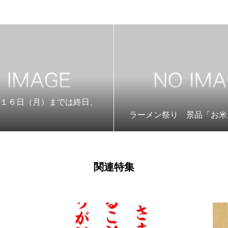
」１６日（月）までは終日、
ラーメン祭り 景品「お米
関連特集