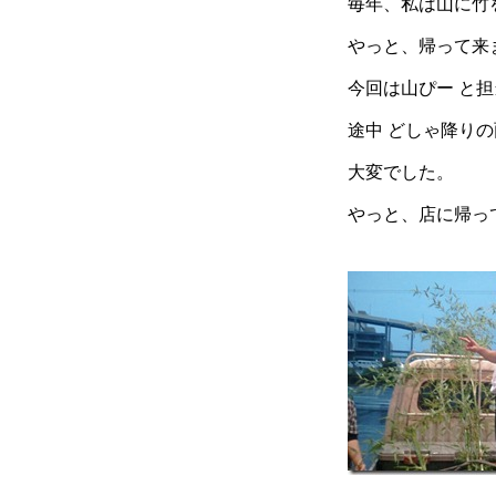
毎年、私は山に竹
やっと、帰って来
今回は山ぴー と
途中 どしゃ降り
大変でした。
やっと、店に帰っ