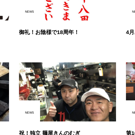
NEWS
N
御礼！お陰様で18周年！
4月
NEWS
N
祝！独立 麺屋きんのむぎ
第