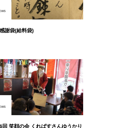
EWS
感謝袋(給料袋)
EWS
16回 笑顔の会 くれぱすさんゆうかり