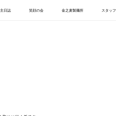
主日誌
笑顔の会
金之麦製麺所
スタッフ