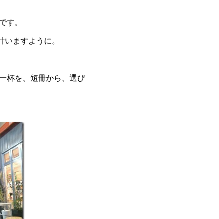
竹です。
叶いますように。
。
い一杯を、短冊から、選び