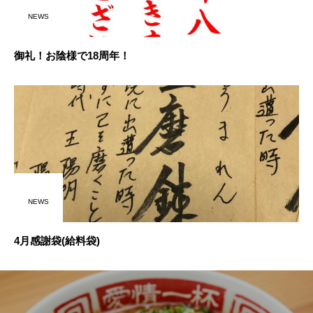
NEWS
御礼！お陰様で18周年！
NEWS
4月感謝袋(給料袋)