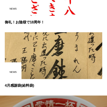
NEWS
御礼！お陰様で18周年！
NEWS
4月感謝袋(給料袋)