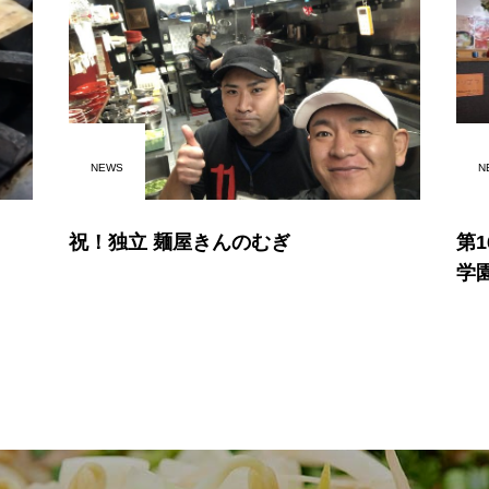
NEWS
N
祝！独立 麺屋きんのむぎ
第
学