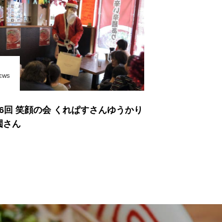
EWS
16回 笑顔の会 くれぱすさんゆうかり
園さん