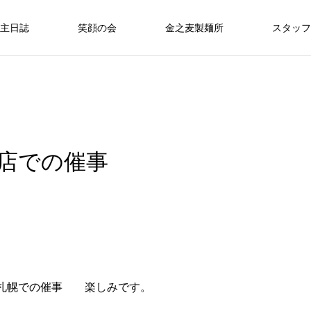
主日誌
笑顔の会
金之麦製麺所
スタッフ
店での催事
 札幌での催事 楽しみです。