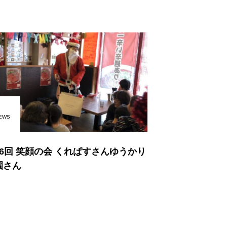
EWS
16回 笑顔の会 くれぱすさんゆうかり
園さん