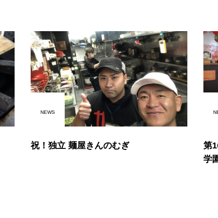
NEWS
N
祝！独立 麺屋きんのむぎ
第
学