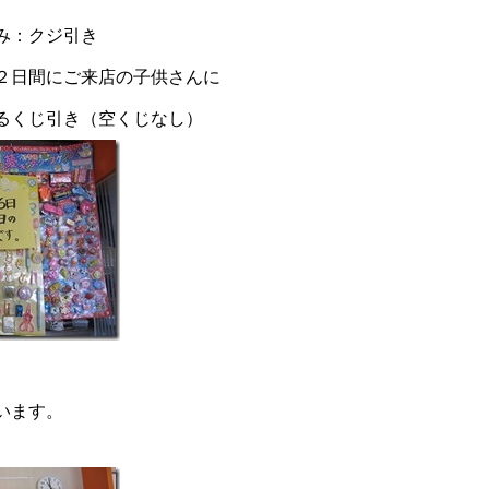
み：クジ引き
２日間にご来店の子供さんに
るくじ引き（空くじなし）
います。