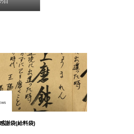
メンの日
EWS
感謝袋(給料袋)