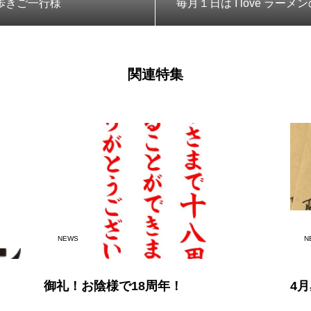
歩きご一行様
毎月１日は I love ラー
関連特集
NEWS
N
御礼！お陰様で18周年！
4月