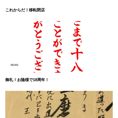
これからだ！移転閉店
NEWS
御礼！お陰様で18周年！