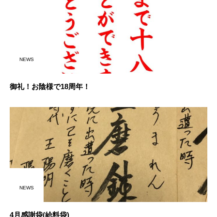
NEWS
御礼！お陰様で18周年！
NEWS
4月感謝袋(給料袋)