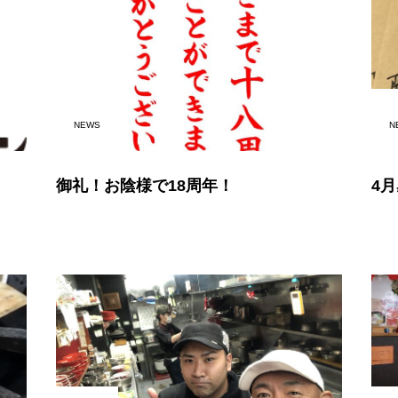
NEWS
N
御礼！お陰様で18周年！
4月