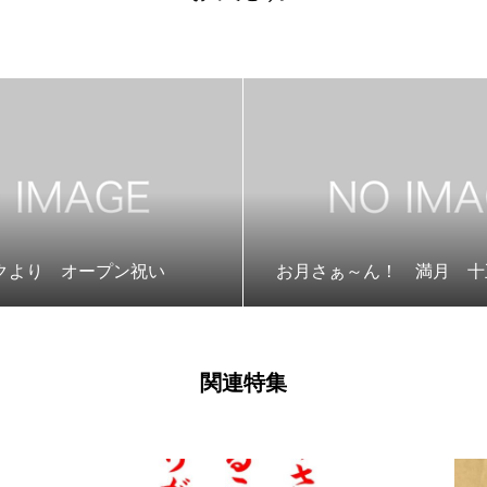
クより オープン祝い
お月さぁ～ん！ 満月 十
関連特集