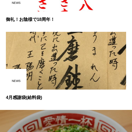
NEWS
御礼！お陰様で18周年！
NEWS
4月感謝袋(給料袋)