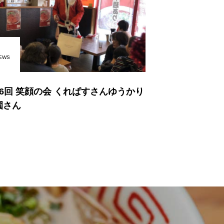
EWS
16回 笑顔の会 くれぱすさんゆうかり
園さん