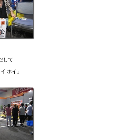
だして
ホイ ホイ」