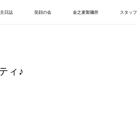
主日誌
笑顔の会
金之麦製麺所
スタッフ
ティ♪