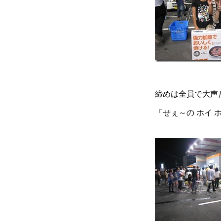
締めは全員で大声
「せぇ～の ホイ 