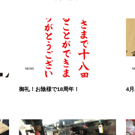
NEWS
N
御礼！お陰様で18周年！
4月