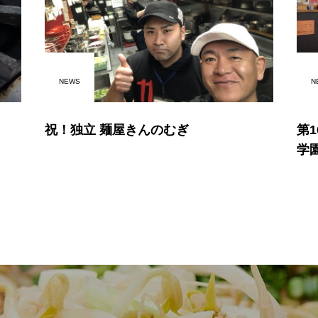
NEWS
N
祝！独立 麺屋きんのむぎ
第
学