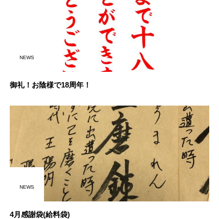
NEWS
御礼！お陰様で18周年！
NEWS
4月感謝袋(給料袋)