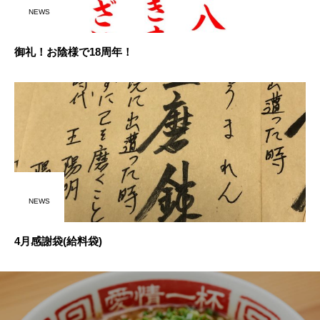
NEWS
御礼！お陰様で18周年！
NEWS
4月感謝袋(給料袋)