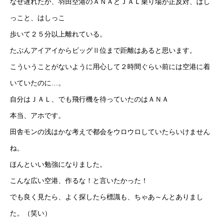
なぜ遅れたか、羽田空港のＡＮＡとＪＡＬ乗り場が正反対、はし
っこと、はしっこ
歩いて２５分以上離れている。
たぶんアイアイからビッグⅡ位まで距離はあると思います。
こういうことがないように用心して２時間ぐらい前には空港に着
いていたのに…。
自分はＪＡＬ、でも飛行機を待っていたのはＡＮＡ
本当、アホです。
田舎モンの浅はかな考えで都会をウロウロしていたらいけません
ね。
ほんといい勉強になりました。
こんな広い空港、作るな！と言いたかった！
でも良く見たら、よく探したら標識も、ちゃあ～んとありまし
た。（笑い）