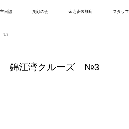
主日誌
笑顔の会
金之麦製麺所
スタッフ
 №3
0塾 錦江湾クルーズ №3