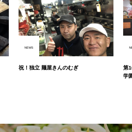
NEWS
N
祝！独立 麺屋きんのむぎ
第
学