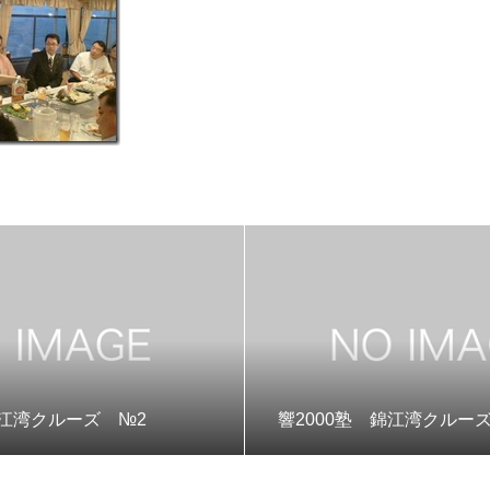
錦江湾クルーズ №2
響2000塾 錦江湾クルー