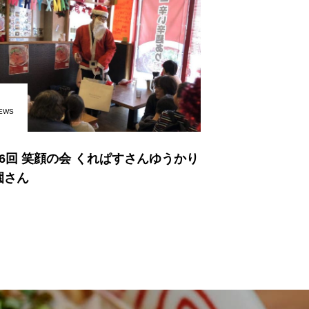
EWS
16回 笑顔の会 くれぱすさんゆうかり
園さん