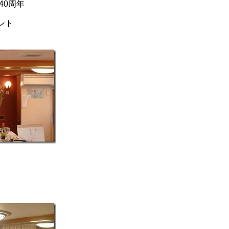
40周年
ント