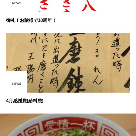
NEWS
御礼！お陰様で18周年！
NEWS
4月感謝袋(給料袋)