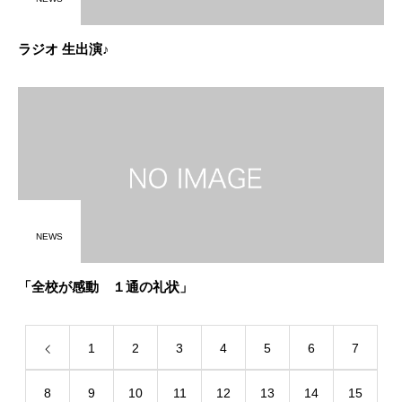
ラジオ 生出演♪
NEWS
「全校が感動 １通の礼状」
1
2
3
4
5
6
7
8
9
10
11
12
13
14
15