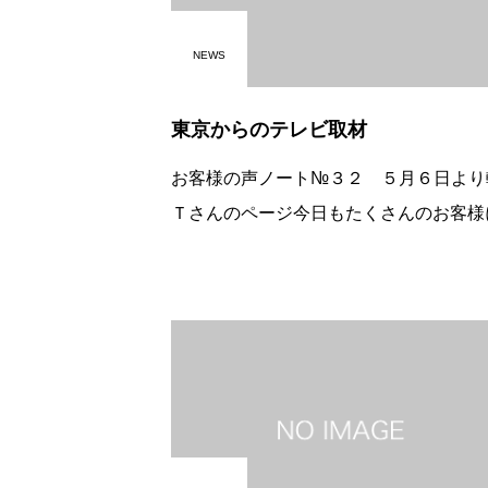
NEWS
東京からのテレビ取材
お客様の声ノート№３２ ５月６日より
Ｔさんのページ今日もたくさんのお客様
来店いただきました。忙しい中でのテレ
材、とまどうお客様もいらっしゃいまし
が、東京から取材に来て下さること、す