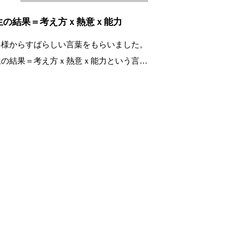
生の結果＝考え方ｘ熱意ｘ能力
客様からすばらしい言葉をもらいました。
生の結果＝考え方ｘ熱意ｘ能力という言葉
あります。熱意と能力は１００点満点です
、考え方はー１００～＋１００まであり、
とえ、能力がある人でも、よくない考え