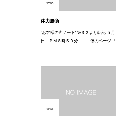
NEWS
体力勝負
”お客様の声ノート”№３２より転記 ５月
日 ＰＭ８時５０分 僕のページ 「
気も良いし、家庭のお父さん達も家族と
に行っているのでしょう。 行楽地もた
んある中で当店を選んでご来店いただけ
NEWS