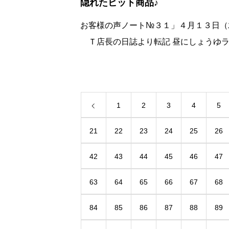
隠れたヒット商品♪
お客様の声ノート№３１」４月１３日（
Ｔ店長の日誌より転記 昼にしょうゆ
メンと焼きめし（大）を召し上がったお
夕方もご来店味噌ラーメンと焼めし（大
杯食べてくださいました。１日に焼めし
1
2
3
4
5
21
22
23
24
25
26
42
43
44
45
46
47
63
64
65
66
67
68
84
85
86
87
88
89