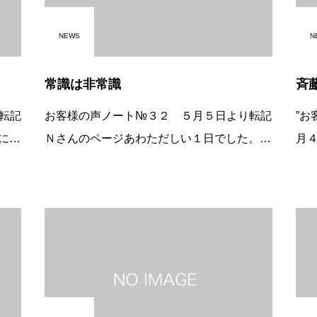
NEWS
N
常識は非常識
斉
転記
お客様の声ノート№３２ ５月５日より転記
”
にご
Ｎさんのページあわただしい１日でした。忙
月
ビ取
しいあいまも次の日のこと、次のこと、夜の
届
た
ことと考えて準備も手際よく皆こなしていま
思
ごい
す。まだお店にはいったばかりで、ほとん
で