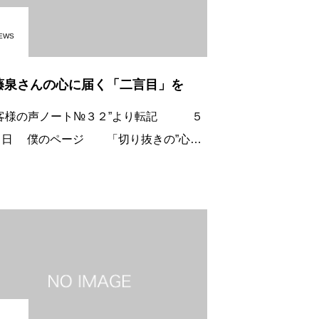
EWS
藤泉さんの心に届く「二言目」を
お客様の声ノート№３２”より転記 ５
４日 僕のページ 「切り抜きの”心に
く二言目を！”自分はこれを付加価値だと
います。なんか二言目を付け加えるだけ
”ただのラーメンがあそこの醤油ラーメ