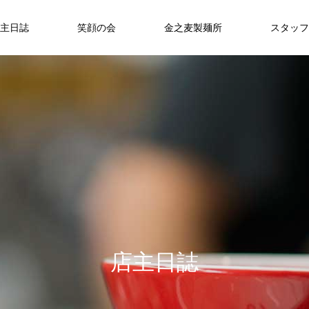
主日誌
笑顔の会
金之麦製麺所
スタッフ
店主日誌