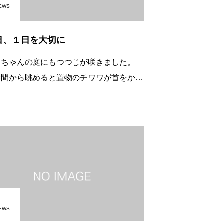
EWS
日、１日を大切に
あちゃんの庭にもつつじが咲きました。
接間から眺めると置物のチワワが首をかす
にかしげ、今にも「くぅ～ん」と人なっこ
顔でいっせいにこっちを見ている。 「ワ
～、犬が全部僕を見てる～！」と驚く姿を
EWS