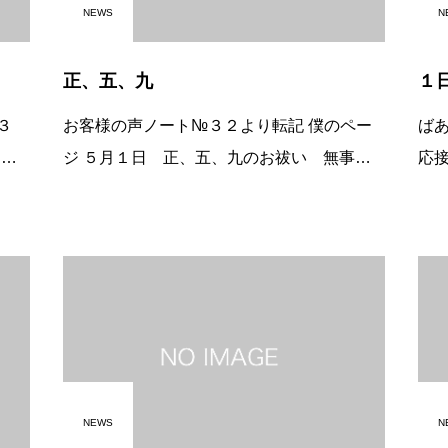
NEWS
N
正、五、九
１
３
お客様の声ノート№３２より転記 僕のペー
ば
天
ジ ５月１日 正、五、九のお祓い 無事
応
遊び
終えました。 身体健全（スタッフ全員、家
か
くさ
族も含む健康）商売繁盛交通安全がアイアイ
い
る
のいつもの祈願です。 自分はおはらいの後
ァ
NEWS
N