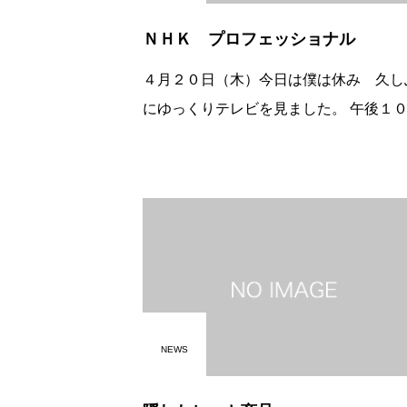
ＮＨＫ プロフェッショナル
４月２０日（木）今日は僕は休み 久し
にゆっくりテレビを見ました。 午後１
時 ＮＨＫのプロフェッショナル清涼飲
ヒット連発商品企画部長 佐藤 章 氏
品開発にあたってはプロの中のプロの佐
ん
NEWS