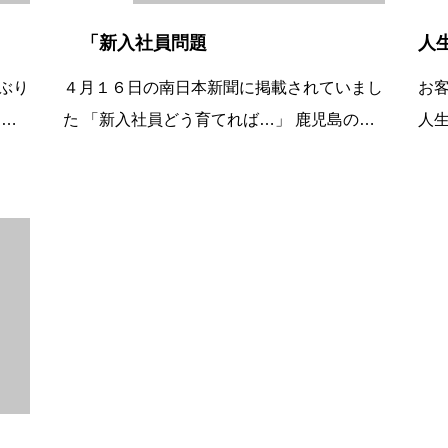
「新入社員問題
人
ぶり
４月１６日の南日本新聞に掲載されていまし
お
０
た 「新入社員どう育てれば…」 鹿児島のプ
人
料で
ロコーチに聞く 対話を通じて部下のやる気
が
 商
や能力を引き出すコーチングという手法 聞
が
藤さ
く姿勢に徹する質問にも工夫やる気を引き
た