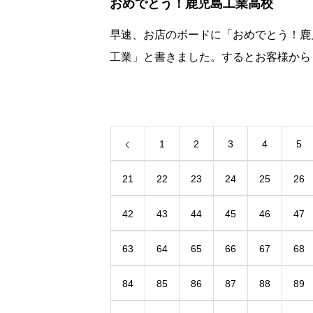
おめでとう！鹿児島工業高校
早速、お店のボードに「おめでとう！鹿
工業」と書きました。するとお客様から
「良かったよね～」笑顔！笑顔！初出場
らこそ、おもいっきりやれる！甲子園で
闘、祈ります！
1
2
3
4
5
21
22
23
24
25
26
42
43
44
45
46
47
63
64
65
66
67
68
84
85
86
87
88
89