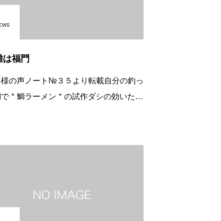
EWS
難は福門
客様の声ノート№３５より転載自分の釣っ
鯛で＂鯛ラーメン＂の試作ダシの効いたＷ
ープでおいしいラーメンに仕上がったと思
ます。記事の森田幸紀投手の＂患者の目＂
「苦難は福門」座右の銘にいつも自分に言