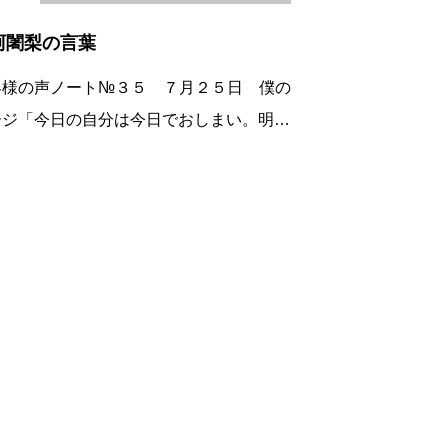
阿闍梨の言葉
客様の声ノート№３５ ７月２５日 僕の
ージ「今日の自分は今日でおしまい。明日
明日の自分が生まれる。」切り抜きの天台
の大阿闍梨の酒井雄哉さん（７９歳）素晴
しい言葉だと思います。赤ペンで書いた所