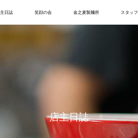
主日誌
笑顔の会
金之麦製麺所
スタッフ
店主日誌