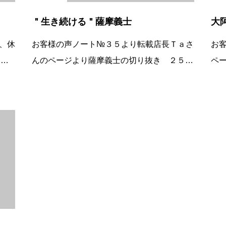
＂生き続ける＂薩摩義士
大
、休
お客様の声ノート№３５より転載店長Ｔａさ
お
りま
んのページより薩摩義士の切り抜き ２５０
ペ
たみ
年過ぎた今でも人の心に残っている感謝の気
は
す。
持ちを形にしているなかなか出来ることじゃ
宗
百貨
ないと思います。感謝の気持ちを大切にして
ら