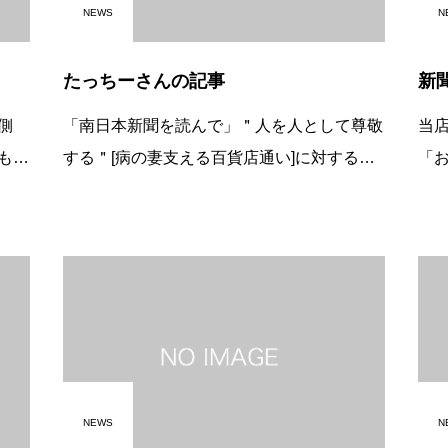
NEWS
N
たっちーさんの記事
新
側
「南日本新聞を読んで」＂人を人として尊敬
当
もう
する＂[病の妻支える百貨店通い]に対する記
「
る人
事 新聞の切り抜きに奥さんの手をしっかり
の
たま
握りささえるご主人あのお二人の写真を見た
い
たよ
瞬間、なんかジ～ンときました。「今まで
を
を
NEWS
N