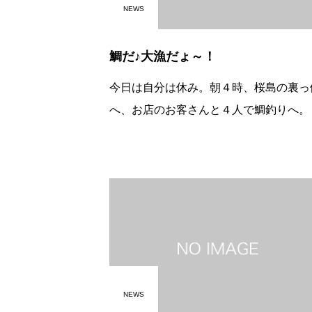
NEWS
鯛だ♪大漁だょ～！
今日は自分は休み。朝４時、桜島の裏っ
へ、お店のお客さんと４人で鯛釣りへ。
船頭さんとも４回目鯛釣りをした事のあ
はわかると思いますが、鯛の強い引きが
らないですね。大きな鯛（ちご鯛と聞い
う
NEWS