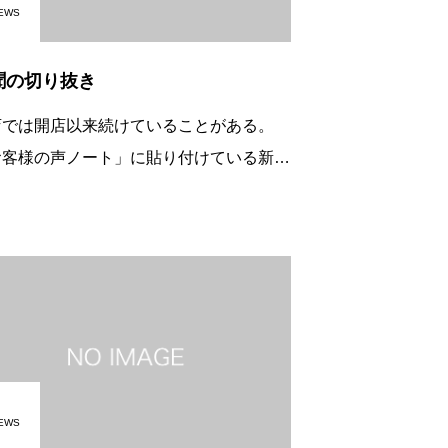
EWS
聞の切り抜き
店では開店以来続けていることがある。
お客様の声ノート」に貼り付けている新聞
切り抜き新聞の記事（１０～２０項目ぐら
）を切り取り、重要な箇所に蛍光ペンで線
引くまず縦がＡ４位の大きさの項目の記事
EWS