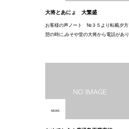
大将とあにょ 大繁盛
お客様の声ノート №３５より転載夕方
憩の時に,みそや堂の大将から電話があ
した。オープン初日、わっぜぇ忙しかっ
たいです。好調なスタートでなによりで
千葉からは一軒目のあにょが電話、東武
NEWS