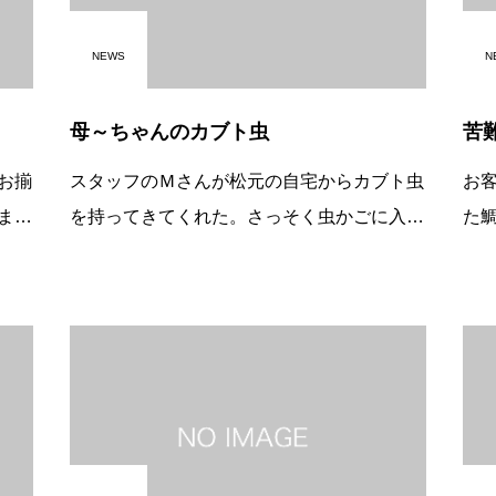
NEWS
N
母～ちゃんのカブト虫
苦
お揃
スタッフのＭさんが松元の自宅からカブト虫
お
ま
を持ってきてくれた。さっそく虫かごに入れ
た
是非
てレジの横へ置く。子供さんが「ワァ～カブ
ス
こ
ト虫だ！」「おなかいっぱい食べた人にはあ
い
座敷
げるよ！」「ボク、たくさん食べたよ～。」
の