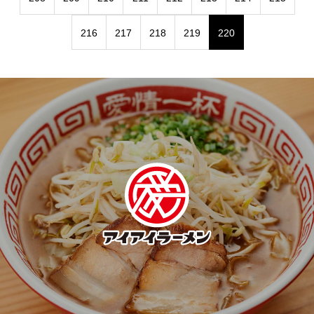
216
217
218
219
220