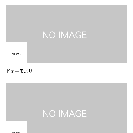
NEWS
ドォ―モより….
NEWS