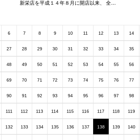
新栄店を平成１４年８月に開店以来、 全ス
タッフで書きつづる報告、連絡、相談（ほー
いのご
れんそう）。 昨年７月に２号店東開店もオ
ープンし、今では両店の
6
7
8
9
10
11
12
13
14
27
28
29
30
31
32
33
34
35
48
49
50
51
52
53
54
55
56
69
70
71
72
73
74
75
76
77
90
91
92
93
94
95
96
97
98
111
112
113
114
115
116
117
118
119
132
133
134
135
136
137
138
139
140