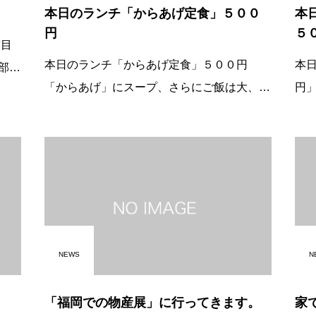
本日のランチ「からあげ定食」５００
本
円
５
本日のランチ「からあげ定食」５００円
本
部屋
「からあげ」にスープ、さらにご飯は大、
円」 大好評です。 本日の日替わり
並、小から選べます。 からあげはボリュウ
ラー
ムたっぷり！ 東開店は本日、火曜日 新栄店
大、並
は月曜日です。 時間は１１時
時
NEWS
N
「福岡での物産展」に行ってきます。
家