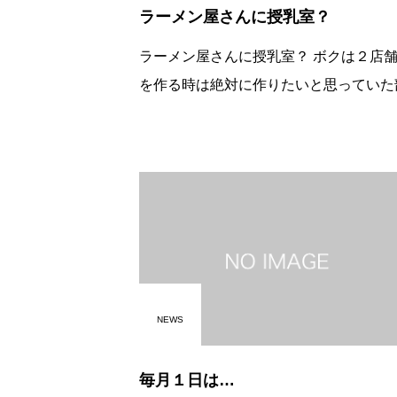
ラーメン屋さんに授乳室？
ラーメン屋さんに授乳室？ ボクは２店舗目
を作る時は絶対に作りたいと思っていた
がありました。 それは「授乳室」です。７
年目にしてやっと実現しました。 ご家族連
れ様に、特に子育て真っ最中で日
NEWS
毎月１日は…