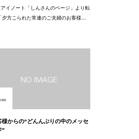
イアイノート「しんさんのページ」より転
てきてく
た。 お孫さんはラーメンを見る
と、家でも 「ホイ！ホイ！
EWS
客様からの“どんんぶりの中のメッセ
”