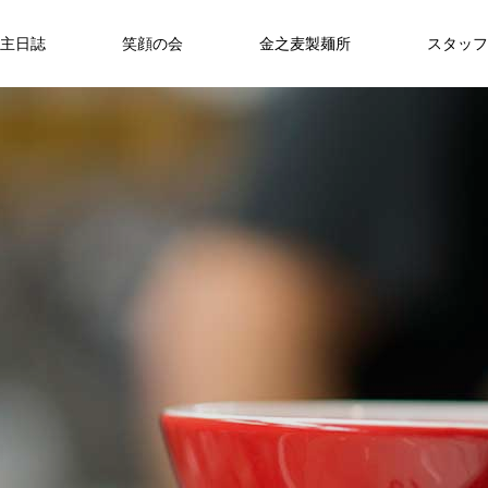
主日誌
笑顔の会
金之麦製麺所
スタッフ