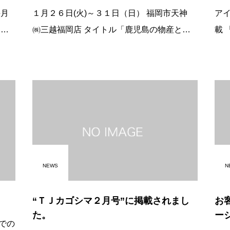
１月２６日(火)～３１日（日） 福岡市天神
ア
㈱三越福岡店 タイトル「鹿児島の物産と観
載 「夕方こられた常連のご夫婦のお客様
光展」 &#8220;鹿児島の美味しい！&#8221;
が、 今日は娘さんお孫さんを連れ
Ｏ
が集まります。 福岡にお住まいのご家族、
ださいまし
ご
NEWS
N
“ＴＪカゴシマ２月号”に掲載されまし
お
た。
ージ
での