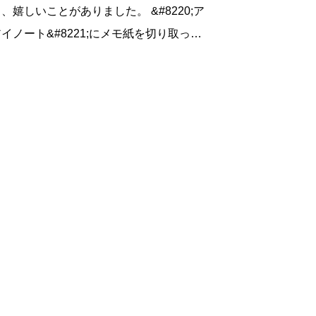
、嬉しいことがありました。 &#8220;ア
イノート&#8221;にメモ紙を切り取った
テープで 貼り付けてあり、その横
タッフのヤッさんの字で 「カウンター
に座られたお客