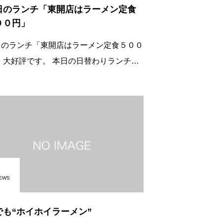
日のランチ「東開店はラーメン定食
００円」
日のランチ「東開店はラーメン定食５００
ランチは
メンにご飯がついて５００円 ご飯は
、小から選べます。 時間は午前１１
より限定数量終了
EWS
でも“ホイホイラーメン”