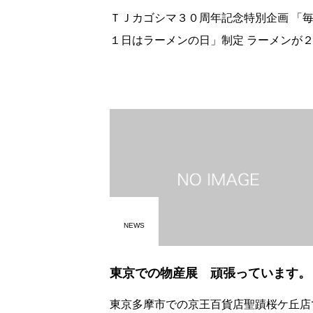
ＴＪカゴシマ３０周年記念特別企画 「毎月
１日はラーメンの日」制定 ラーメンが２０
０円引きになるおトクな日。 注文時に携帯
クーポン画面を提示していただくだけで
Ｋ！ ＴＪカゴシマ２月号に掲載
NEWS
東京での物産展 頑張っています。
東京多摩市での京王百貨店聖蹟桜ケ丘店