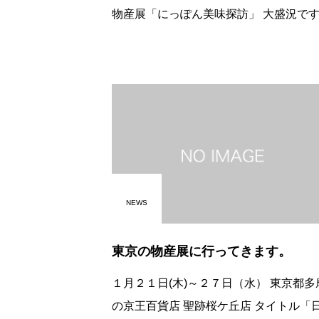
物産展「にっぽん美味探訪」 大盛況です。
ありがたいです。 京王百貨店様のページ 下
記をクリック下さい。 https://info.keione
NEWS
東京の物産展に行ってきます。
１月２１日(木)～２７日（水） 東京都多摩市
の京王百貨店 聖跡桜ケ丘店 タイトル「日本