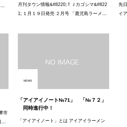
月刊タウン情報&#8220;ＴＪカゴシマ&#822
先日
1; １月１９日発売 ２月号 「鹿児島ラーメン
イア
事情」に掲載されました。 是非、鹿児島県
のがセロ
内の書店、コンビニにてお買い求め下さい。
にス
下記を
席
NEWS
「アイアイノート№71」 「№７２」
同時進行中！
「アイアイノート」とは アイアイラーメン