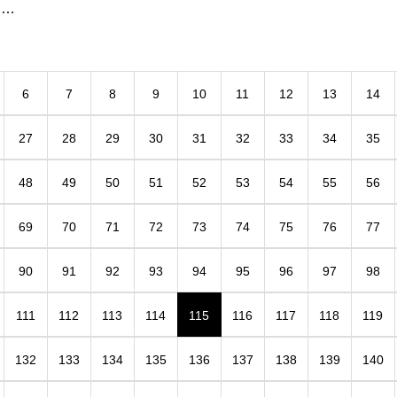
はクリスマスケーキで手一杯！ 夕方ならな
んとかバースデーケーキ作れるけど！」「え
、ず
ぇっ！！」 あわててカズちゃん
6
7
8
9
10
11
12
13
14
27
28
29
30
31
32
33
34
35
48
49
50
51
52
53
54
55
56
69
70
71
72
73
74
75
76
77
90
91
92
93
94
95
96
97
98
111
112
113
114
115
116
117
118
119
132
133
134
135
136
137
138
139
140