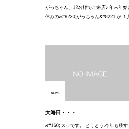
がっちゃん、12名様でご来店♪ 年末年始はお
休みの&#8220;がっちゃん&#8221;が １月３
日の４時過ぎに１２名様でご来店。 ちょう
どピークの終わった時間帯だったので、
敷にご案内。
NEWS
大晦日・・・
&#160; スゥです。 とうとう.今年も残すとこ