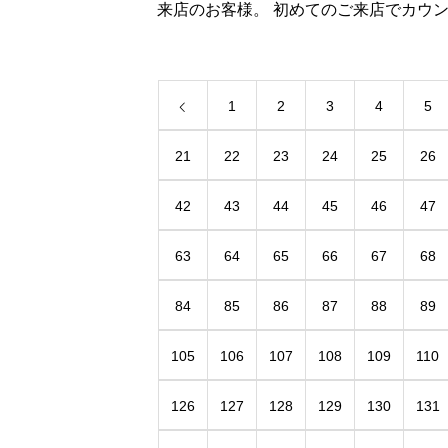
来店のお客様。 初めてのご来店でカウンタ
ーに座られました。 目の前で、麺の湯きり
の時の「ホイッホイッホイッ」を聞いて
っと一緒
1
2
3
4
5
21
22
23
24
25
26
42
43
44
45
46
47
63
64
65
66
67
68
84
85
86
87
88
89
105
106
107
108
109
110
126
127
128
129
130
131