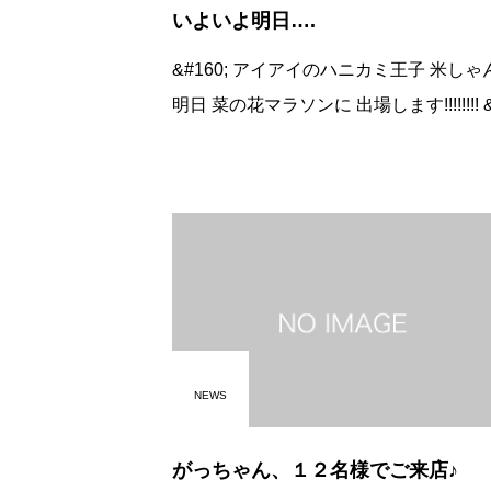
いよいよ明日….
&#160; アイアイのハニカミ王子 米しゃんが.
明日 菜の花マラソンに 出場します!!!!!!!! &#1
60; アイアイのポロシャツを着て 走るので見
かけたら せーのッ 「ほいッ
NEWS
がっちゃん、１２名様でご来店♪