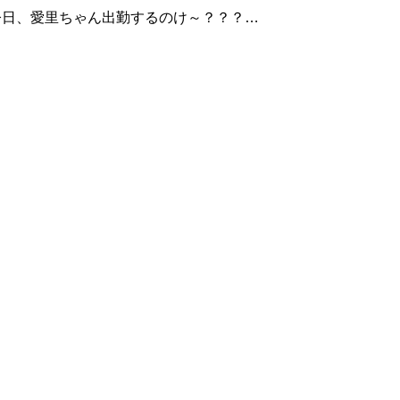
今日、愛里ちゃん出勤するのけ～？？？」
ん！シフト入ってるよ♪」 愛里ちゃ
・・・有明出身！不思議系女子、とっても
愛い学生です。