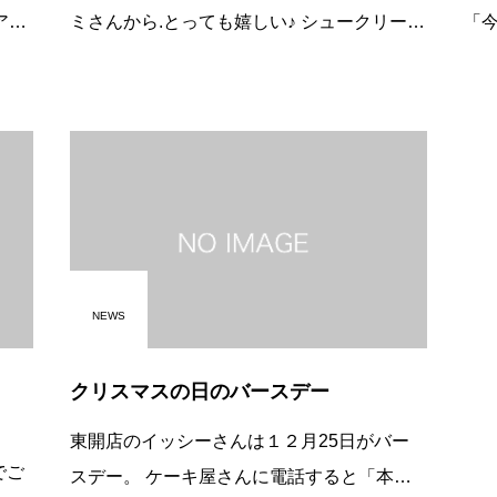
ミさんから.とっても嬉しい♪ シュークリーム
「
の差し入れを. いただきました↑↑↑↑ 年末疲れ
「う
の溜まる今日この頃.......
ん
可
NEWS
クリスマスの日のバースデー
東開店のイッシーさんは１２月25日がバー
でご
スデー。 ケーキ屋さんに電話すると「本日