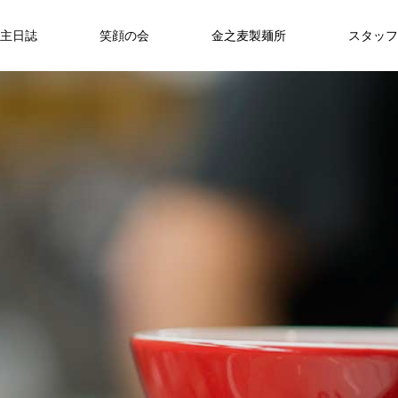
主日誌
笑顔の会
金之麦製麺所
スタッフ