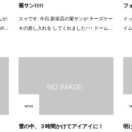
菊サン!!!!!
フ
スゥです. 今日.新栄店の菊サンが チーズケー
イッシー
キの差し入れを してくれました↑↑↑ ドーム型
イ
の チーズケーキで 味はもちろん 見た目も.と
お母
ても カワ
22
ー
NEWS
N
雪の中、３時間かけてアイアイに！
明