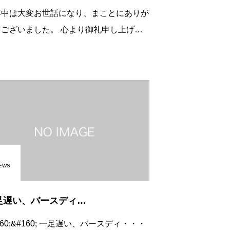
年中は大変お世話になり、まことにありが
いました。 心より御礼申し上げま
楽しい食
 スタッフ一同、心を一つにし
て精進いたします。 本年もど
EWS
足遅い、バースディ…
160;&#160; 一足遅い、バースディ・・・