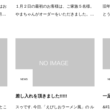
１月２日の最初のお客様は、ご家族５名様。
旧
やまちゃんがオーダーをいただきました。
とうござ
「枕崎から来ました。」 「雪で大変でした
す。 今年も、美味しいラーメン、
お座
ね。」 「雪がすごくてチェーン規制
の空間作り、
NEWS
N
差し入れを頂きました!!!!!
一
スゥです. 今日.「えびしおラーメン風」の ル
&#