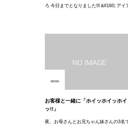
ろ 今日までとなりました!!! &#160; アイアイ
では朝から 男衆が雪かきに汗を 流していま
す(笑) &#160;&#160;
NEWS
お客様と一緒に「ホイッホイッホイ
ッ!!」
夜、お母さんとお兄ちゃん妹さんの3名