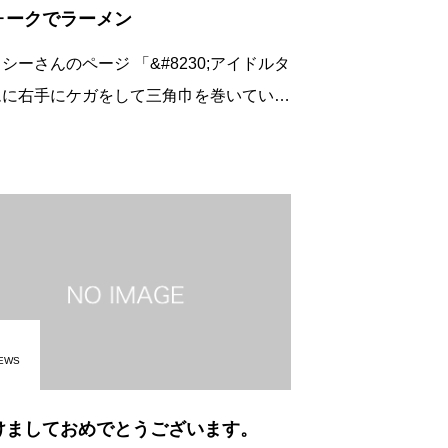
ォークでラーメン
さんのページ 「&#8230;アイドルタ
ムに右手にケガをして三角巾を巻いている
さんが座敷にいらっしゃいました。 &#8
0;効き手をケガをされて大変ですね。フォ
クをお
EWS
けましておめでとうございます。