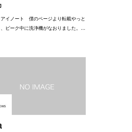
力
イアイノート 僕のページより転載やっと
さ、ピーク中に洗浄機がなおりました。や
ぱりこの瞬間、ありがたみがわかります
。朝の「目を見て話す」やっぱり大事で
。＂目は口ほどにものを言う＂経営者の先
方
EWS
職