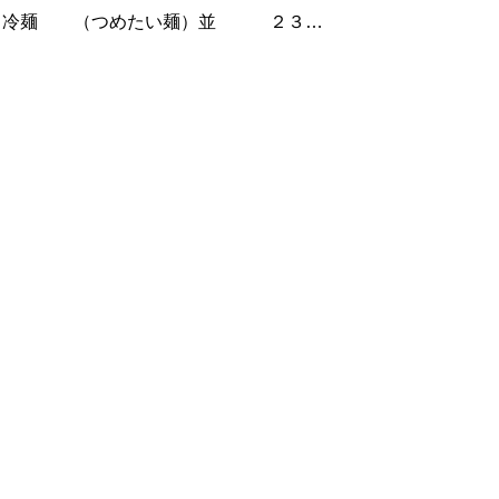
）冷麺 （つめたい麺）並 ２３０
大 ３５０ｇ特大 ４５０ｇ 全て
００円 麺、くいてぇ というかたにお
スめです。当店オリジナル特注麺をご賞味