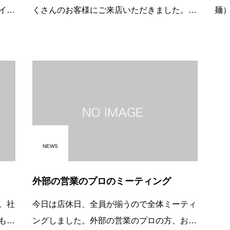
イア
くさんのお客様にご来店いただきました。つ
麺
り方
け麺ひとつ加わるだけでバッタバタ、精神的
ｇ
、コ
なコントロールが大事だなと痛感しまし
７
た。
た。、ミーティングなどで、意識、精神、改
ス
革を
下
NEWS
外部の営業のプロのミーティング
。社
今日は店休日、全員が揃うので全体ミーティ
もら
ングしました。外部の営業のプロの方、お二