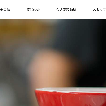
主日誌
笑顔の会
金之麦製麺所
スタッフ