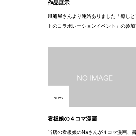
作品展示
風船屋さんより連絡ありました「癒しと
トのコラボレーションイベント」の参加
ティストさんの作品を当店で展示します
間は７月８日（日）～１５日（日）是非
覧下さい。 尚、作者「カト吉さん」の
NEWS
看板娘の４コマ漫画
当店の看板娘のNaさんが４コマ漫画、