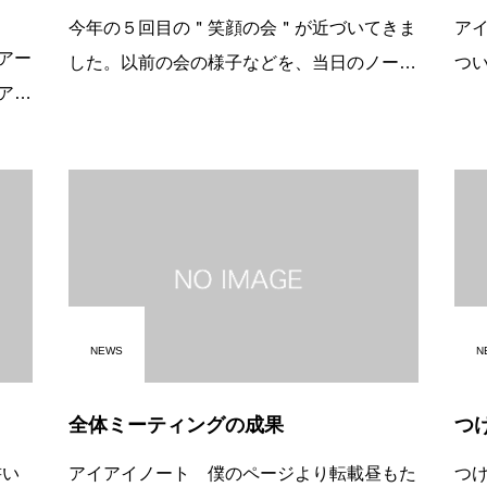
今年の５回目の＂笑顔の会＂が近づいてきま
ア
アー
した。以前の会の様子などを、当日のノート
つ
アー
より転載します。おかげさまで開店２周年、
ら
。期
第２回目の『笑顔の会』は平成１６年８月２
っ
、ご
６日（木）の店休日鹿児島市西陵の障害児学
し
ホー
NEWS
N
全体ミーティングの成果
つ
書い
アイアイノート 僕のページより転載昼もた
つ