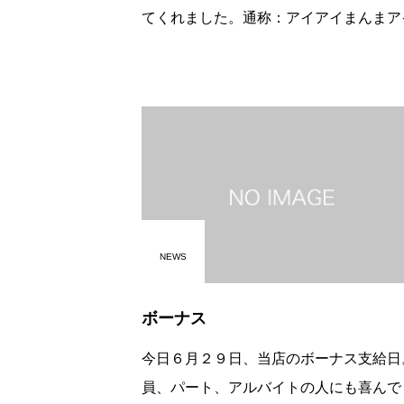
てくれました。通称：アイアイまんまア
イラーメンおじや風＂つう＂の召し上が
マジックとボールペンでバッチリ！早速
ピーしてメニューブックの中に挟みまし
NEWS
ボーナス
今日６月２９日、当店のボーナス支給日
員、パート、アルバイトの人にも喜んで