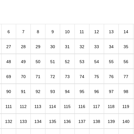
いた
人を招いてのミーティング。外部の人が見た
りが
お店の在り方、お客様の目線で見たお店、何
心を
が大事か、人間力、現場力が大事だと…。。
6
7
8
9
10
11
12
13
14
27
28
29
30
31
32
33
34
35
48
49
50
51
52
53
54
55
56
69
70
71
72
73
74
75
76
77
90
91
92
93
94
95
96
97
98
111
112
113
114
115
116
117
118
119
132
133
134
135
136
137
138
139
140