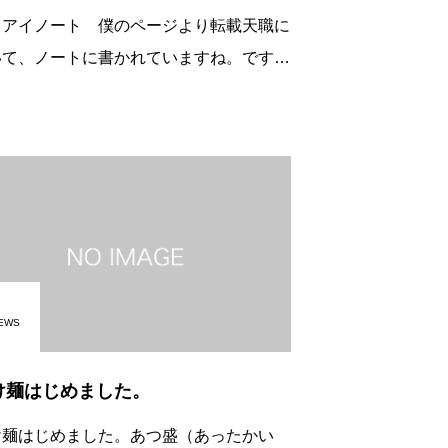
イアイノート 僕のページより転載天職に
いて、ノートに書かれていますね。ですか
もう少し触れてみたいです。でも、こうや
てひとつの書いた事にみなさんが意見を出
て次々に話が続く。書いた人は大変、嬉し
EWS
け麺はじめました。
け麺はじめました。あつ盛（あったかい