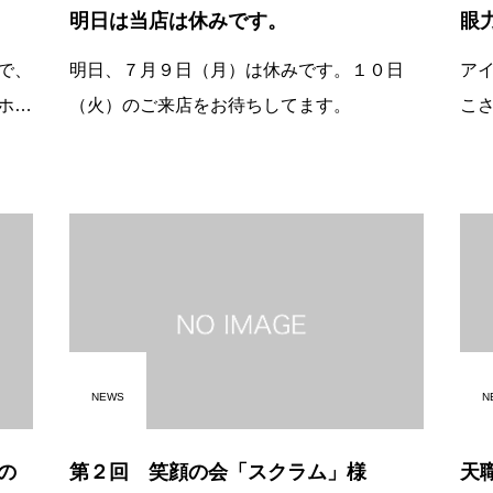
明日は当店は休みです。
眼
で、
明日、７月９日（月）は休みです。１０日
ア
ホテ
（火）のご来店をお待ちしてます。
こ
タッ
っ
ん、
ね
くさ
す
輩
NEWS
N
の
第２回 笑顔の会「スクラム」様
天