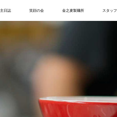
主日誌
笑顔の会
金之麦製麺所
スタッフ