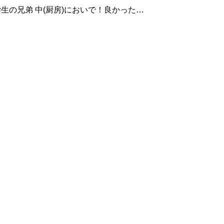
 中(厨房)においで！良かったら
ぞ！ お客様は びっくり！ アイア
ラーメンは 本物を手間ひまかけて作って