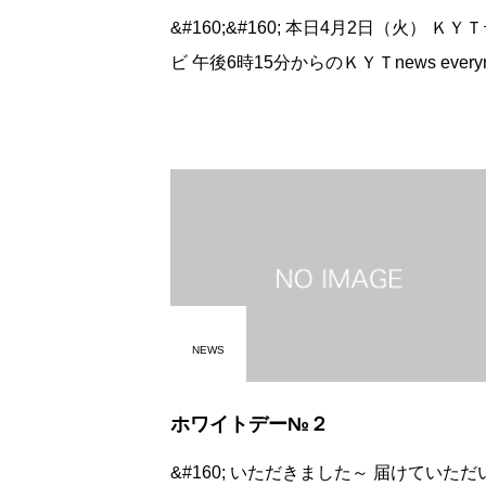
&#160;&#160; 本日4月2日（火） ＫＹＴテレ
ビ 午後6時15分からのＫＹＴnews everyno 6
時20分～30分の頃、出ます。
NEWS
ホワイトデー№２
&#160; いただきました～ 届けていただいた