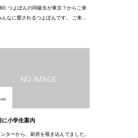
同級生が東京？からご来
がとうございまし た。
EWS
房に小学生案内
ウンターから、厨房を覗き込んでました。