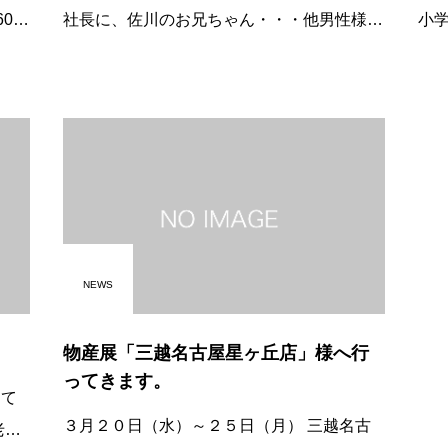
社長に、佐川のお兄ちゃん・・・他男性様
小学生の兄弟
というコトで、 アイアイラーメンもやりま
家族でどう
す!!! 女性のお客様へ、ささやかなお返し
イ
NEWS
物産展「三越名古屋星ヶ丘店」様へ行
ってきます。
３月２０日（水）～２５日（月） 三越名古