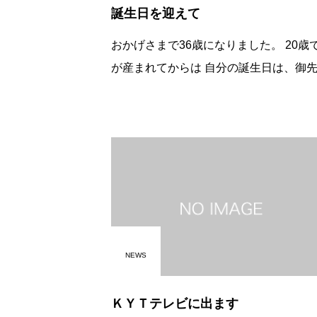
誕生日を迎えて
おかげさまで36歳になりました。 20歳で娘
が産まれてからは 自分の誕生日は、御先祖
様 両親 家族 仲間 お取引様 友人 周囲の方々
に感謝する日だと思い 誕生日は、お墓
をかかさず行
NEWS
ＫＹＴテレビに出ます