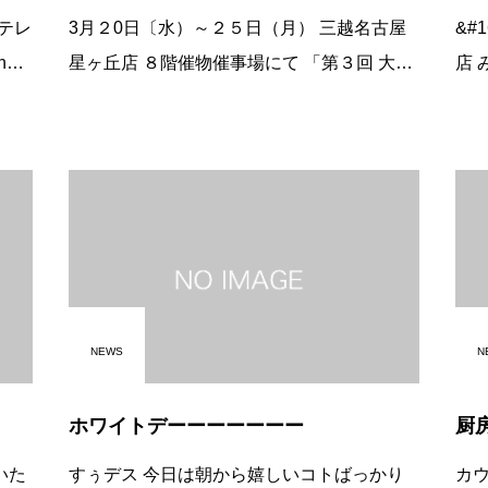
3月２0日〔水）～２５日（月） 三越名古屋
&#160; つよぽんの
星ヶ丘店 ８階催物催事場にて 「第３回 大九
店 みんなに愛されるつよぽんです。 ご来店
州展」に出展します。 下記のページ 三越星
あり
ヶ丘 今週の折込チラシのページをご覧くだ
さ
NEWS
N
ホワイトデーーーーーーー
厨
すぅデス 今日は朝から嬉しいコトばっかり
カ