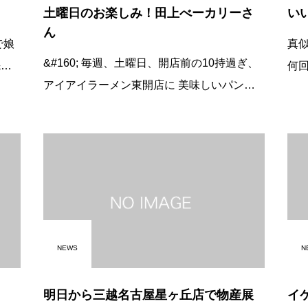
土曜日のお楽しみ！田上べーカリーさ
い
ん
真
&#160; 毎週、土曜日、開店前の10持過ぎ、
何
アイアイラーメン東開店に 美味しいパンの
数々を届けて下さる田上ベーカリーさん！
参り
駐車場に到着の車を見つけた厨
NEWS
N
明日から三越名古屋星ヶ丘店で物産展
イ