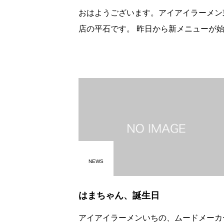
おはようございます。アイアイラーメン
店の平石です。 昨日から新メニューが始ま
りました!!季節限定「温泉水の煮干しラ
ン」 煮干しの風味がガっつり効いたラーメ
ンです!!
NEWS
はまちゃん、誕生日
アイアイラーメンいちの、ムードメーカ