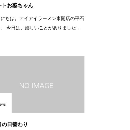
ートお婆ちゃん
んにちは。アイアイラーメン東開店の平石
ことがありました。
近、東開店へ、お一人でいらっしゃるご高
お客様がいるのですが、 初めてご来店
いた日は休日で、気
EWS
日の日替わり