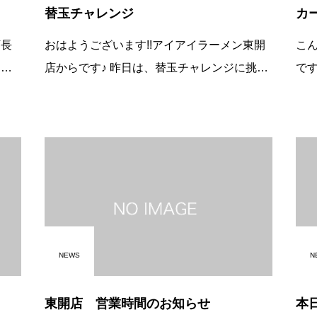
替玉チャレンジ
カ
店長
おはようございます!!アイアイラーメン東開
こ
店からです♪ 昨日は、替玉チャレンジに挑戦
です。 今日は、嬉しい
してくれたお客様がいましたよー!! 記録８
最
の名
杯。。。 けど、このお客様、焼き飯の(並)も
齢の
ご注文頂いての記録
頂
NEWS
N
東開店 営業時間のお知らせ
本