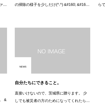
の掃除の様子を少しだけ(^.^) &#160; &#160;
らでーす。 シ
&#160; お店を大切にするのはもちろんです
多く
が、 業者さま、調理道具、食器、
もが
NEWS
自分たちにできること。
直接いけないので、茨城県に贈ります。 少
 &
しでも被災者の方のためになってくれたら嬉