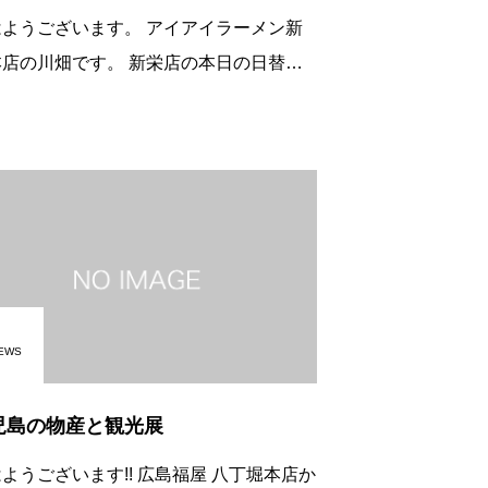
うございます。 アイアイラーメン新
川畑です。 新栄店の本日の日替わ
「台湾ラーメン」ご飯付きです！ &#16
が効
EWS
児島の物産と観光展
ございます!! 広島福屋 八丁堀本店か