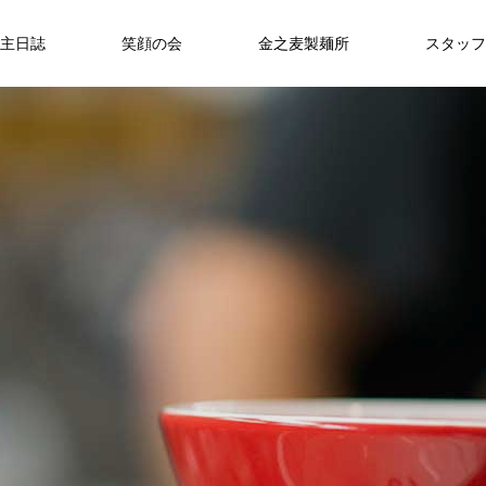
主日誌
笑顔の会
金之麦製麺所
スタッフ