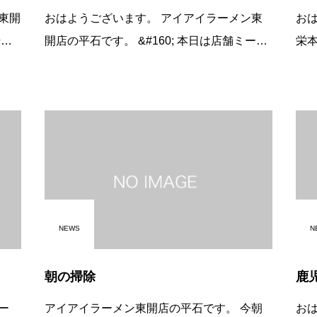
東開
おはようございます。 アイアイラーメン東
おはよ
開店の平石です。 &#160; 本日は店舗ミーテ
栄本店の
ーメ
ィングのため、お昼の営業は１４：３０ラス
りは
トオーダーとさせて頂きます。 夜の営業
0; 自家製の山椒がアクセントの肉味噌はパン
は、１８：００より開
チ
NEWS
N
朝の掃除
鹿
ー
アイアイラーメン東開店の平石です。 今朝
おはよう