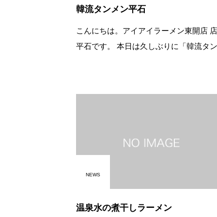
韓流タンメン平石
こんにちは。アイアイラーメン東開店 
平石です。 本日は久しぶりに「韓流タンメ
ン平石」が日替わりでカムバックです!! お気
づきの方もおりますかね・・・そう!!僕
前です。 &#1
NEWS
温泉水の煮干しラーメン