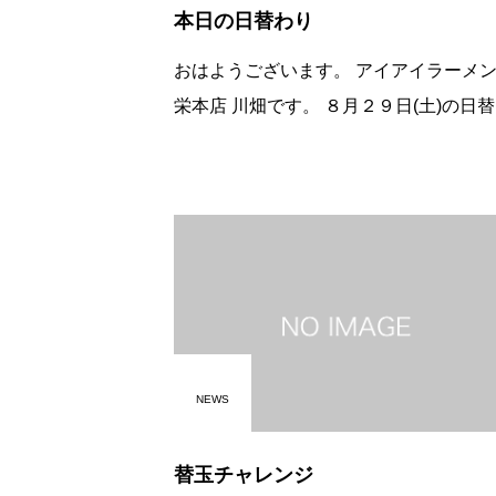
本日の日替わり
おはようございます。 アイアイラーメン新
栄本店 川畑です。 ８月２９日(土)の日替わ
りは 「よくばりチキン南蛮定食」です。 ジ
ューシー唐揚げと、特製タルタルソース
性ばっちり
NEWS
替玉チャレンジ