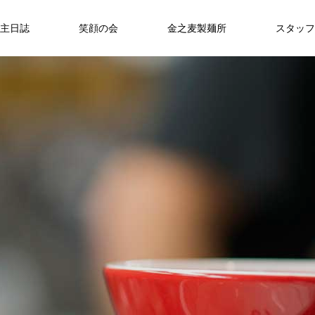
主日誌
笑顔の会
金之麦製麺所
スタッフ