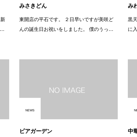
みさきどん
み
東開店の平石です。 ２日早いですが美咲ど
黒
んの誕生日お祝いをしました。 僕のうっか
に入りまーす
たデス。 というのも、明日から実家のある
復帰
は相
大分に子供と帰ります。 &#160;
や
NEWS
N
ビアガーデン
中