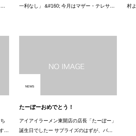
一利なし」 &#160; 今月はマザー・テレサの
村
言葉を給料袋に同封しました。 思考に気を
です。 連日、暑い日が続
、本
つけなさい、それはいつか言葉になるから。
t;_&lt;) こんな暑い日だ
こ
NEWS
たーぼーおめでとう！
アイアイラーメン東開店の店長「たーぼー」
!!
誕生日でしたー サプライズのはずが、バレ