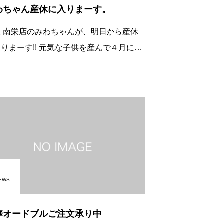
わちゃん産休に入りまーす。
天 南栄店のみわちゃんが、明日から産休
!! 元気な子供を産んで４月には
したいなーと、言ってくれました 女性
お母さん達が安心して働ける会社って、良
いですよね!! &#160
EWS
華オードブルご注文承り中