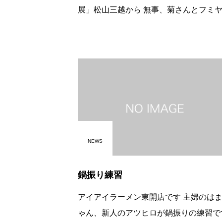
展」松山三越から 無事、菊さんとフミヤが
帰ってきました 暑い中、全く知らない県外
のラーメンを食べに来てくださるお客様
当に感謝です。 フミヤも、一
NEWS
鍋振り練習
アイアイラーメン東開店です 主婦のはまち
ゃん、新人のアツヒロが鍋振りの練習です