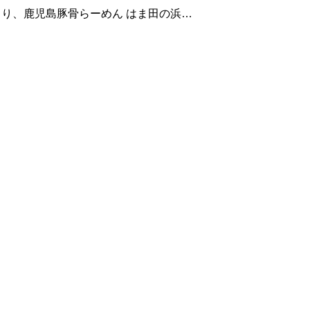
より、鹿児島豚骨らーめん はま田の浜田
いておりますね(&g
からこそ、あえて、我
そはと思