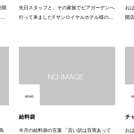
東開
先日スタッフと、その家族でビアガーデンへ
おはよ
行って来ました!! サンロイヤルホテル様のご
開店の平
残
好意で特別に特設ビアホールを準備して下さ
れ
が、
り、 アルバイトの学生さんや、主婦のパー
さて
トさん、留学生も、普段別の店舗で
ｰﾄﾞ
NEWS
N
給料袋
チ
島
今月の給料袋の言葉 「言い訳は百害あって
お