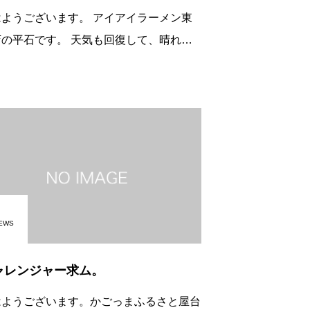
うございます。 アイアイラーメン東
石です。 天気も回復して、晴れ晴
したお盆をお過ごしのことかと思います。
、アイアイラーメン東開店では、 中華ｵ
ﾌﾞﾙ
EWS
ャレンジャー求ム。
はようございます。かごっまふるさと屋台