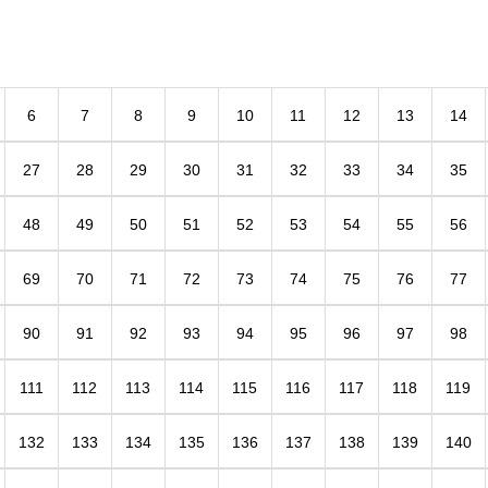
振っ
バレ、グダグダ、しまいにロウソク１本。
駄目押しのティアラ（笑）後ろのイルカもお
祝いしてくれてます笑
6
7
8
9
10
11
12
13
14
27
28
29
30
31
32
33
34
35
48
49
50
51
52
53
54
55
56
69
70
71
72
73
74
75
76
77
90
91
92
93
94
95
96
97
98
111
112
113
114
115
116
117
118
119
132
133
134
135
136
137
138
139
140