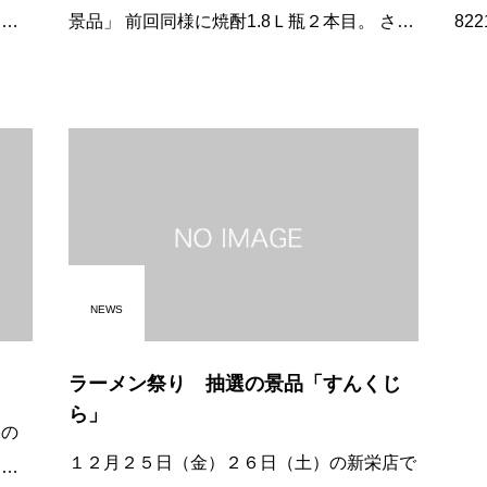
景品」 前回同様に焼酎1.8Ｌ瓶２本目。 さら
8221; 手に入りました。 白
に大口酒造「黒伊佐錦」1.8リットル瓶２本
製 名
白金酒造「白金の露」1.8リットル瓶 〃 「白
NEWS
ラーメン祭り 抽選の景品「すんくじ
ら」
１２月２５日（金）２６日（土）の新栄店で
持