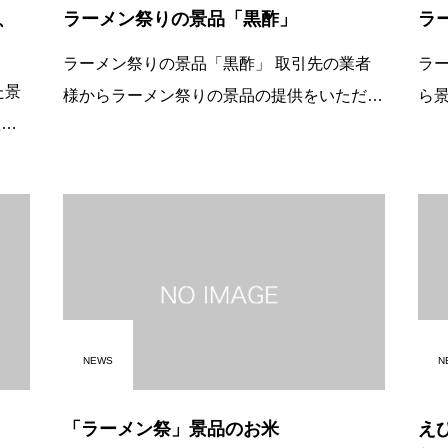
、
ラーメン祭りの景品「黒酢」
ラ
ラーメン祭りの景品「黒酢」 取引先の業者
ラーメ
様からラーメン祭りの景品の提供をいただき
ら景
ました。 西原商会様から「玄米純黒酢７２
ファーム様
０m邃涛・閨vをいただきました。 西原商会
姫」１０
様、ありがとうございました。
NEWS
N
」
「ラーメン祭」景品のお米
え