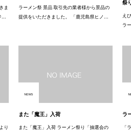
祭
きま
ラーメン祭 景品 取引先の業者様から景品の
えび
提供をいただきました。 「鹿児島県ヒノヒ
ラーメン祭 １
カリＨ２１年度」もちろん新米です。 おい
して 昨年同様ラーメン祭りを開催
き
しいお米、是非、当ててください♪ 当店での
す。 えびしおラーメン&#8220;風&#8
おいしいご飯は 薩
ん
NEWS
N
また「魔王」入荷
ラ
より
また「魔王」入荷 ラーメン祭り「抽選会の
「ラ