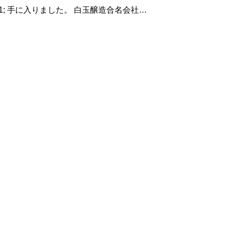
玉醸造合名会社謹
門の粋&#8220;魔王&#8221; １２月２５
日（金）２６日(土)の ラーメン祭り