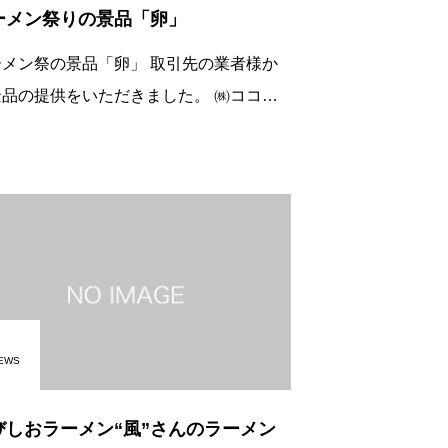
ーメン祭りの景品「卵」
ン祭の景品「卵」 取引先の業者様か
品の提供をいただきました。 ㈱ココ・
から 「南薩摩のピンクたまご 藤
個入りを たくさんいただきまし
た。 藤姫は鹿児島県川辺町藤野
EWS
びしおラーメン“風”さんのラーメン