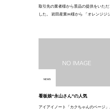
取引先の業者様から景品の提供をいただ
した。 岩田産業㈱様から 「オレンジジジュ
ース、グレープフルーツジュース、 アップ
ルジュース各１邃涛・閧ｽくさんいただ
ました。 お子様、お母様に
NEWS
看板娘“永山さん”の人気
アイアイノート「カクちゃんのページ」