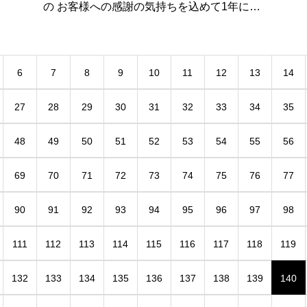
の お客様への感謝の気持ちを込めて1年に1
回の感謝祭。 「ラーメン祭り ラーメン３０
０円」 新栄店、東開店合同でスタッフが、
ワイワイ楽しく準備を進めて
6
7
8
9
10
11
12
13
14
27
28
29
30
31
32
33
34
35
48
49
50
51
52
53
54
55
56
69
70
71
72
73
74
75
76
77
90
91
92
93
94
95
96
97
98
111
112
113
114
115
116
117
118
119
132
133
134
135
136
137
138
139
140