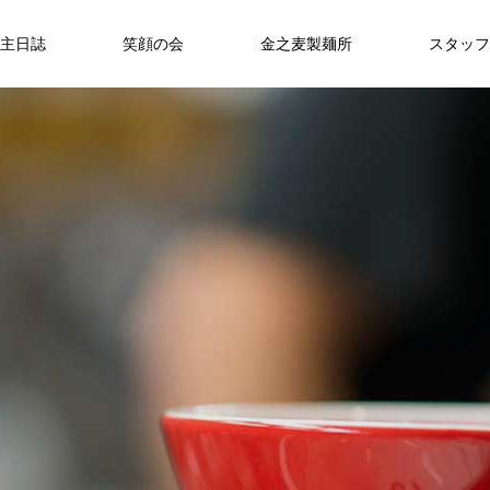
主日誌
笑顔の会
金之麦製麺所
スタッフ